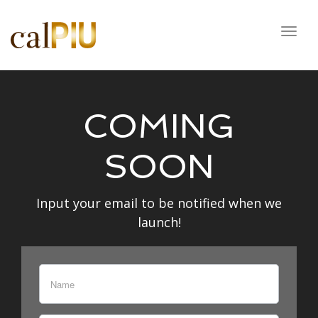
Togg
navig
COMING
SOON
Input your email to be notified when we
launch!